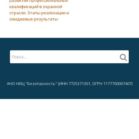
развития профессиональных
квалификаций в охранной
отрасли. Этапы реализации и
ожидаемые результаты
АНО НИЦ "Безопасность" (ИНН 7725371301, ОГРН 1177700007407)
Дополнительное
меню